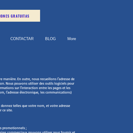
IONES GRATUITAS
CONTACTAR
BLOG
More
e manière. En outre, nous recueillons l'adresse de
ion. Nous pouvons utiliser des outils logiciels pour
mations sur l'interaction entre les pages et les
nom, l'adresse électronique, les communications)
s donnez telles que votre nom, et votre adresse
 ce site.
es promotionnels ;
aires commerciaux pouvons utiliser pour fournir et