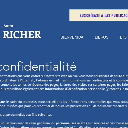
SUSCRÍBASE A LAS PUBLICAC
-Autor-
 RICHER
BIENVENIDA
LIBROS
BIO
confidentialité
nformations que vous entrez sur notre site web ou que vous nous fournissez de toute autr
 ordinateur à l'Internet ; l'adresse e-mail ; les informations sur l'ordinateur et la connex
compris les temps de réponse des pages, la durée des visites sur certaines pages, les infor
Nous recueillons également des informations d'identification personnelle (y compris le 
dans le cadre du processus, nous recueillons les informations personnelles que vous nou
nt utilisées que pour vous notifier de nouvelles publications ou de nouveaux produits sur
 et personnelles aux fins suivantes :
t utilisateurs avec des avis généraux ou personnalisés relatifs aux services et des messag
 d'autres informations non personnelles agrégées et/ou déduites, que nous ou nos parten